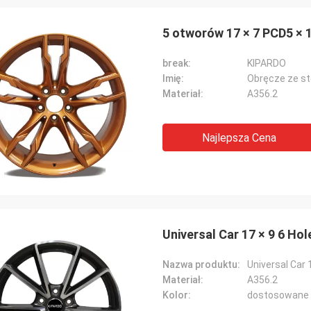
5 otworów 17 × 7 PCD5 × 1
break:
KIPARDO
Imię:
Obręcze ze s
Materiał:
A356.2
Najlepsza Cena
Lucas Mendes
owite koło, dobra jakość i ładny
.
Universal Car 17 × 9 6 Ho
Nazwa produktu:
Universal Car 
Materiał:
A356.2
Kolor:
dostosowane