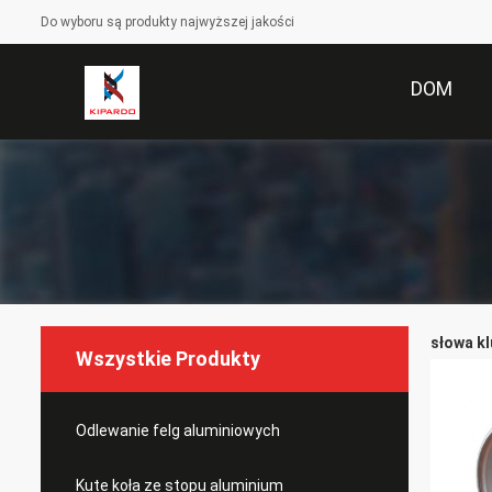
Do wyboru są produkty najwyższej jakości
DOM
słowa kl
Wszystkie Produkty
Odlewanie felg aluminiowych
Kute koła ze stopu aluminium