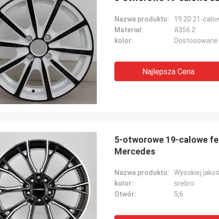
Nazwa produktu:
Materiał:
A356.2
kolor:
Dostosowane
Najlepsza Cena
5-otworowe 19-calowe fe
Mercedes
Nazwa produktu:
kolor:
srebro
Otwór:
5,6