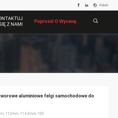
Polish
ONTAKTUJ
Poprosić O Wycenę
SIĘ Z NAMI
描
述
tworowe aluminiowe felgi samochodowe do
m, 112mm, 114,3mm, 105