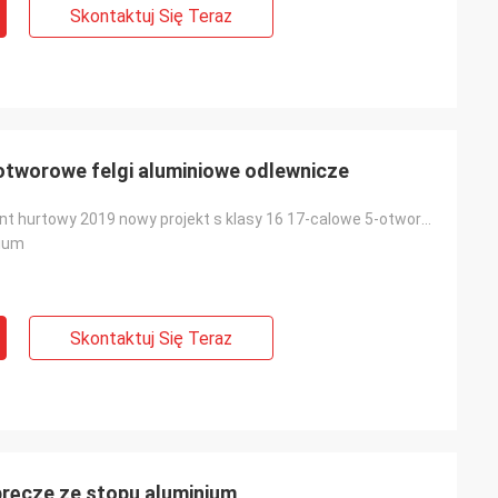
Skontaktuj Się Teraz
-otworowe felgi aluminiowe odlewnicze
Chiny producent hurtowy 2019 nowy projekt s klasy 16 17-calowe 5-otworowe felgi samochodowe ze stopó
nium
Skontaktuj Się Teraz
ręcze ze stopu aluminium