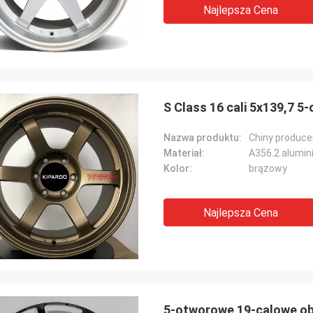
Najlepsza Cena
S Class 16 cali 5x139,7 5
Nazwa produktu:
Materiał:
A356.2 alumi
Kolor:
brązowy
Najlepsza Cena
5-otworowe 19-calowe ob