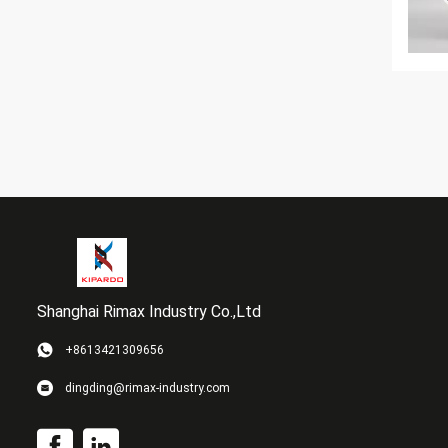
Shanghai Rimax Industry Co.,Ltd
+8613421309656
dingding@rimax-industry.com