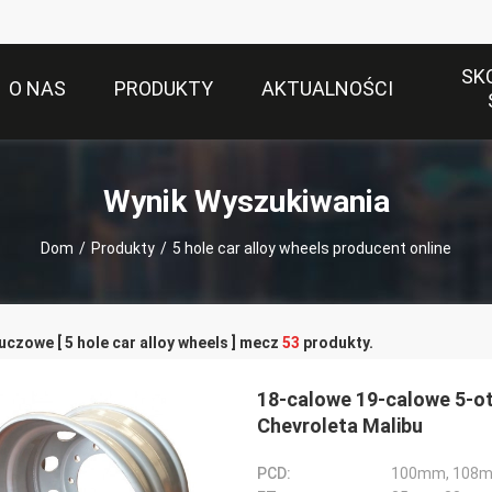
SK
O NAS
PRODUKTY
AKTUALNOŚCI
Wynik Wyszukiwania
Dom
/
Produkty
/
5 hole car alloy wheels producent online
uczowe [ 5 hole car alloy wheels ] mecz
53
produkty.
18-calowe 19-calowe 5-o
Chevroleta Malibu
PCD:
100mm, 108m