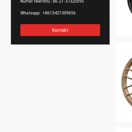
Numer telefonu :
86-21-37320095
Whatsapp :
+8613421309656
Kontakt