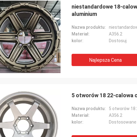
niestandardowe 18-calow
aluminium
Nazwa produktu:
Materiał:
A356.2
kolor:
Dostosuj
Najlepsza Cena
5 otworów 18 22-calowa o
Nazwa produktu:
5 otworów 18 
Materiał:
A356.2
kolor:
Dostosowane