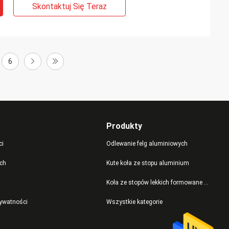
Skontaktuj Się Teraz
6
Produkty
ci
Odlewanie felg aluminiowych
ch
Kute koła ze stopu aluminium
Koła ze stopów lekkich formowane metodą Flow
rywatności
Wszystkie kategorie