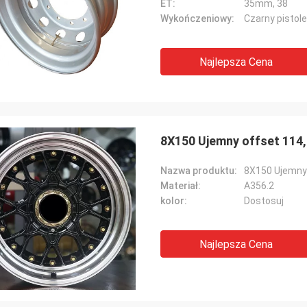
ET:
35mm, 38
Wykończeniowy:
Czarny pistole
Najlepsza Cena
8X150 Ujemny offset 114,
Nazwa produktu:
8X150 Ujemny 
Materiał:
A356.2
kolor:
Dostosuj
Najlepsza Cena