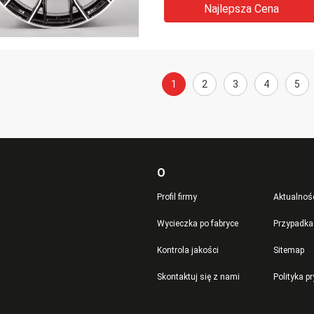
Najlepsza Cena
1
2
3
4
5
O
Profil firmy
Aktualnoś
Wycieczka po fabryce
Przypadka
Kontrola jakości
Sitemap
Skontaktuj się z nami
Polityka p