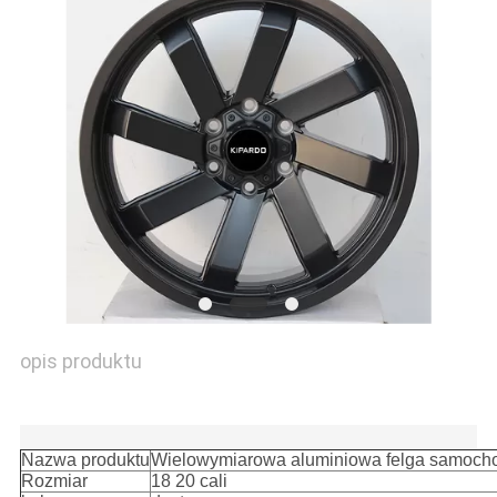
PRIVACY
POLICY
opis produktu
Wielowymiarowa aluminiowa felga samochodowa z czarną
twarzą na rynku wtórnym
Nazwa produktu
Wielowymiarowa aluminiowa felga samocho
Rozmiar
18 20 cali