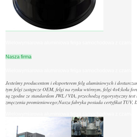
Wielowymiarowa aluminiowa felga samochodowa z czarną t
Nasza firma
Wielowymiarowa aluminiowa felga samochodowa z czarną t
Jesteśmy producentem i eksporterem felg aluminiowych i dostarcz
tym felgi zastępcze OEM, felgi na rynku wtórnym, felgi 4x4;koła for
są zgodne ze standardem JWL / VIA, przechodzą rygorystyczny test u
zmęczenia promieniowego;Nasza fabryka posiada certyfikat TUV,
Wielowymiarowa aluminiowa felga samochodowa z czarną t