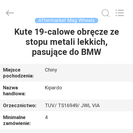
Shanghai
Rimax
Industry
Co.,Ltd.
All
Aftermarket Mag Wheels
Rights
Reserved.
Kute 19-calowe obręcze ze
DOM
stopu metali lekkich,
PRODUKTY
pasujące do BMW
O
Miejsce
Chiny
pochodzenia:
NAS
Nazwa
Kipardo
handlowa:
WYCIECZKA
Orzecznictwo:
TUV/ TS16949/ JWL VIA
PO
FABRYCE
Minimalne
4
zamówienie: