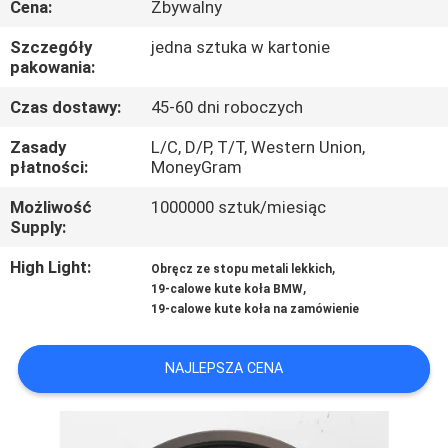
Cena:
Zbywalny
KONTROLA
JAKOŚCI
Szczegóły
jedna sztuka w kartonie
pakowania:
SKONTAKTUJ
Czas dostawy:
45-60 dni roboczych
SIĘ
Zasady
L/C, D/P, T/T, Western Union,
płatności:
MoneyGram
Z
Możliwość
1000000 sztuk/miesiąc
NAMI
Supply:
High Light:
,
Obręcz ze stopu metali lekkich
POPROSIĆ
,
19-calowe kute koła BMW
O
19-calowe kute koła na zamówienie
WYCENĘ
NAJLEPSZA CENA
SITEMAP