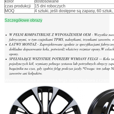
kolor
dostosowane
czas produkcji
15 dni roboczych
MOQ
4 sztuki, jeśli dostępne są zapasy, 60 sztuk
Szczegółowe obrazy
W PEŁNI KOMPATYBILNE Z WYPOSAŻENIEM OEM - Wszystkie nasze felg
fabrycznymi, w tym czujnikami TPMS, nakrętkami, trzonkami zaworów, 
ŁATWY MONTAŻ - Zaprojektowane zgodnie ze specyfikacjami fabrycznymi
dokładne dopasowanie koła, potwierdź właściwy rozmiar opony.W celach
opony.
SPEŁNIAJĄCE WSZYSTKIE POTRZEBY WYMIANY FELGI — Koła zamie
pojedynczych kół, wymiany pełnego zestawu lub potrzebnych obręczy za
bagażniku na czas, gdy zgubisz felgę podczas jazdy.*Uwaga: ten zakup N
zaworów ani kołpaków.
Wielowymiarowa aluminiowa felga samochodowa z czarną t