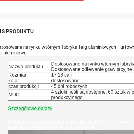
IS PRODUKTU
tosowane na rynku wtórnym fabryka felg aluminiowych Hurtow
gi aluminiowe
Dostosowane na rynku wtórnym fabryka
Nazwa produktu
Dostosowane odlewanie grawitacyjne 1
Rozmiar
17 18 cali
kolor
dostosowane
czas produkcji
45 dni roboczych
4 sztuki, jeśli są dostępne, 60 sztuk 
MOQ
produkcyjnego
Szczegółowe obrazy
Dostosowane na rynku wtórnym fabryka felg aluminiowyc
grawitacyjne 18-calowe felgi aluminiowe