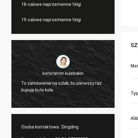
18-calowe naprzemienne felgi
19-calowe naprzemienne felgi
SZ
Mat
konstantin kulebakin
Lu
To zamówienie na szlak, bo pierwszy raz
niesamowite koło,
kupuję kute koła.
design.
Typ
Ali
Osoba kontaktowa :
Dingding