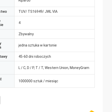
Kipardo
ctwo
TUV/ TS16949/ JWL VIA
e
4
ie
Zbywalny
y
jedna sztuka w kartonie
a
tawy
45-60 dni roboczych
L / C, D / P, T / T, Western Union, MoneyGram
ć
1000000 sztuk / miesiąc