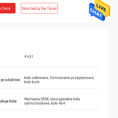
a Cena
Skontaktuj Się Teraz
4 szt
koło odlewane, formowanie przepływowe,
 produktów
koło kute
Wymiana OEM, nieoryginalne koło
ukcja koła
samochodowe, koło 4x4