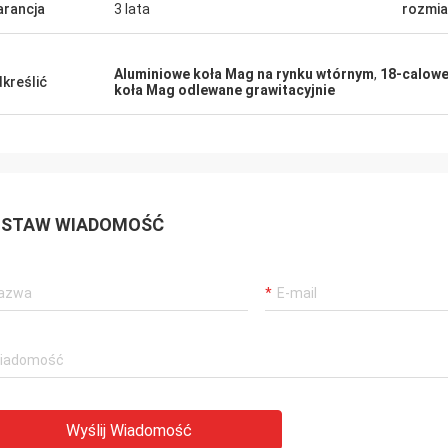
rancja
3 lata
rozmia
Aluminiowe koła Mag na rynku wtórnym
,
18-calowe
kreślić
koła Mag odlewane grawitacyjnie
STAW WIADOMOŚĆ
Wyślij Wiadomość