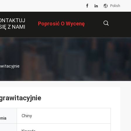
Polish
ONTAKTUJ
Poprosić O Wycenę
SIĘ Z NAMI
描
witacyjnie
述
rawitacyjnie
Chiny
nia