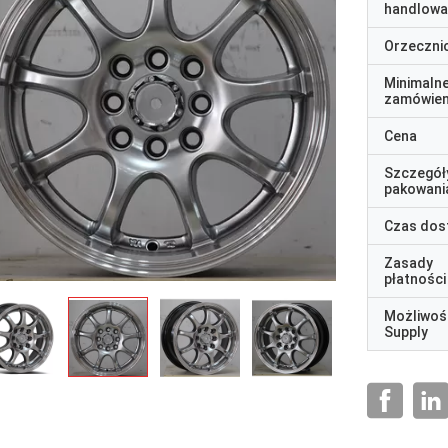
handlowa
Orzeczni
Minimaln
zamówien
Cena
Szczegół
pakowani
Czas dos
Zasady
płatności
Możliwoś
Supply