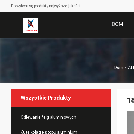
Do wyboru są produkty najwyższej jakości
DOM
Dom
/
Af
Wszystkie Produkty
18
Odlewanie felg aluminiowych
Kute koła ze stopu aluminium