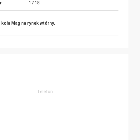
r
17 18
 koła Mag na rynek wtórny
,