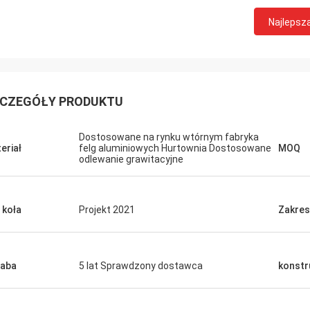
Najlepsz
CZEGÓŁY PRODUKTU
Dostosowane na rynku wtórnym fabryka
eriał
felg aluminiowych Hurtownia Dostosowane
MOQ
odlewanie grawitacyjne
cas Mendes
 dobra jakość i ładny
 koła
Projekt 2021
Zakres
baba
5 lat Sprawdzony dostawca
konstr