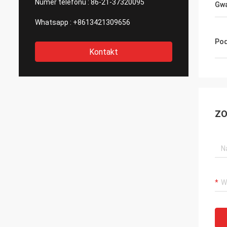
Numer telefonu :
86-21-37320095
Gwa
Whatsapp :
+8613421309656
Pod
Kontakt
ZO