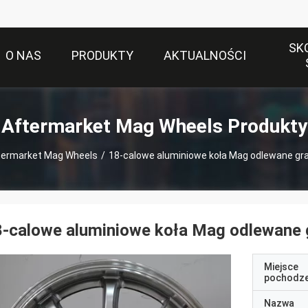
SK
O NAS
PRODUKTY
AKTUALNOŚCI
Aftermarket Mag Wheels Produkty
termarket Mag Wheels
/
18-calowe aluminiowe koła Mag odlewane gra
-calowe aluminiowe koła Mag odlewane g
Miejsce
pochodze
Nazwa