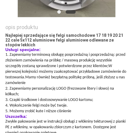
PRIVACY
POLICY
opis produktu
Najlepiej sprzedające się felgi samochodowe 17 18 19 20 21
22 cale 5x112 aluminiowe felgi aluminiowe odlewane ze
stopów lekkich
Usługi specjalne:
1. Zapewniamy terminową obsługę posprzedażną i posprzedażną: przed
złożeniem zamówienia na próbkę / masową produkcję wszystkie
szczegóły zostaną sprawdzone i potwierdzone przez klientów;W
pierwszej kolejności możemy zaakceptować przykładowe zamówienie do
testowania.Mamy również bezpłatną politykę próbną, jeśli złożysz u nas
zamówienie
2. Zapewniamy personalizację LOGO (frezowane litery i słowo) na
kółkach;
3. Czapki środkowe i dostosowywanie LOGO kartonu;
4. Wykończenie felgi może być twoje.
5. Możemy zrobić kute i niższe ciśnienie
Uszczelka:
Zwykle pakowanie jest w instrukcji obsługi z włókniny tekturowej z pianki
PE z włókniny, w opakowaniu zbiorczym z kartonem.
Dostępne jest
również opakowanie paletowe