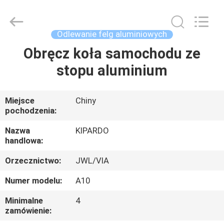
Shanghai
Rimax
Industry
Co.,Ltd.
All
Odlewanie felg aluminiowych
Rights
Reserved.
Obręcz koła samochodu ze
DOM
stopu aluminium
PRODUKTY
Miejsce
Chiny
pochodzenia:
O
NAS
Nazwa
KIPARDO
handlowa:
Orzecznictwo:
JWL/VIA
WYCIECZKA
PO
Numer modelu:
A10
FABRYCE
Minimalne
4
zamówienie: