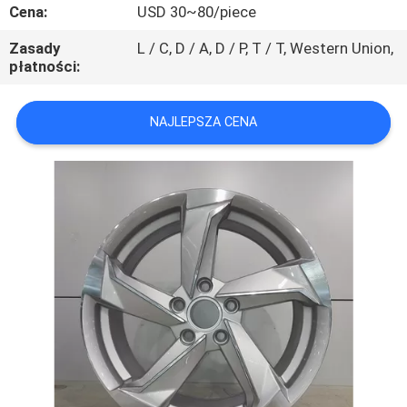
KONTROLA
Cena:
USD 30~80/piece
JAKOŚCI
Zasady
L / C, D / A, D / P, T / T, Western Union,
płatności:
SKONTAKTUJ
NAJLEPSZA CENA
SIĘ
Z
NAMI
POPROSIĆ
O
WYCENĘ
SITEMAP