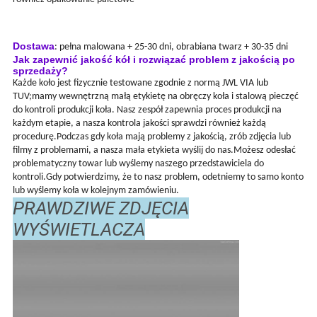
Najlepiej sprzedające się felgi samochodowe 17 18 19 20 21 22
cale 5x112 aluminiowe felgi aluminiowe odlewane ze stopów
lekkich
Dostawa
: pełna malowana + 25-30 dni, obrabiana twarz + 30-35 dni
Jak zapewnić jakość kół i rozwiązać problem z jakością po
sprzedaży?
Każde koło jest fizycznie testowane zgodnie z normą JWL VIA lub
TUV;mamy wewnętrzną małą etykietę na obręczy koła i stalową pieczęć
do kontroli produkcji koła. Nasz zespół zapewnia proces produkcji na
każdym etapie, a nasza kontrola jakości sprawdzi również każdą
procedurę.Podczas gdy koła mają problemy z jakością, zrób zdjęcia lub
filmy z problemami, a nasza mała etykieta wyślij do nas.Możesz odesłać
problematyczny towar lub wyślemy naszego przedstawiciela do
kontroli.Gdy potwierdzimy, że to nasz problem, odetniemy to samo konto
lub wyślemy koła w kolejnym zamówieniu.
PRAWDZIWE ZDJĘCIA
WYŚWIETLACZA