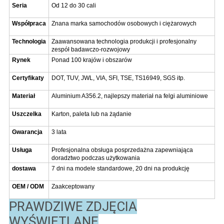
Seria
Od 12 do 30 cali
Współpraca
Znana marka samochodów osobowych i ciężarowych
Technologia
Zaawansowana technologia produkcji i profesjonalny
zespół badawczo-rozwojowy
Rynek
Ponad 100 krajów i obszarów
Certyfikaty
DOT, TUV, JWL, VIA, SFI, TSE, TS16949, SGS itp.
Materiał
Aluminium A356.2, najlepszy materiał na felgi aluminiowe
Uszczelka
Karton, paleta lub na żądanie
Gwarancja
3 lata
Usługa
Profesjonalna obsługa posprzedażna zapewniająca
doradztwo podczas użytkowania
dostawa
7 dni na modele standardowe, 20 dni na produkcję
OEM / ODM
Zaakceptowany
PRAWDZIWE ZDJĘCIA
WYŚWIETLANE