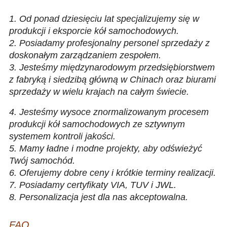
Nowa niestandardowa 18-calowa powłoka z 6 otworami Obręcz
koła ze stopu aluminium
1. Od ponad dziesięciu lat specjalizujemy się w
produkcji i eksporcie kół samochodowych.
2. Posiadamy profesjonalny personel sprzedaży z
doskonałym zarządzaniem zespołem.
3. Jesteśmy międzynarodowym przedsiębiorstwem
z fabryką i siedzibą główną w Chinach oraz biurami
sprzedaży w wielu krajach na całym świecie.
Felgi 4X4 16 cali 18 cali 17 cali 6x139,7 offRoad Car Wheels
4. Jesteśmy wysoce znormalizowanym procesem
produkcji kół samochodowych ze sztywnym
systemem kontroli jakości.
5. Mamy ładne i modne projekty, aby odświeżyć
Twój samochód.
6. Oferujemy dobre ceny i krótkie terminy realizacji.
7. Posiadamy certyfikaty VIA, TUV i JWL.
8. Personalizacja jest dla nas akceptowalna.
Felgi 4X4 16 cali 18 cali 17 cali 6x139,7 offRoad Car Wheels
FAQ