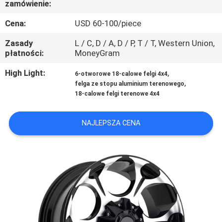
zamówienie:
KONTROLA
JAKOŚCI
Cena:
USD 60-100/piece
Zasady
L / C, D / A, D / P, T / T, Western Union,
SKONTAKTUJ
płatności:
MoneyGram
SIĘ
High Light:
,
6-otworowe 18-calowe felgi 4x4
,
felga ze stopu aluminium terenowego
Z
18-calowe felgi terenowe 4x4
NAMI
NAJLEPSZA CENA
POPROSIĆ
O
WYCENĘ
SITEMAP