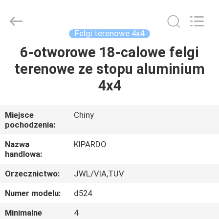
Shanghai
Rimax
Industry
Co.,Ltd.
All
Felgi terenowe 4x4
Rights
Reserved.
6-otworowe 18-calowe felgi
DOM
terenowe ze stopu aluminium
PRODUKTY
4x4
O
Miejsce
Chiny
pochodzenia:
NAS
Nazwa
KIPARDO
handlowa:
WYCIECZKA
Orzecznictwo:
JWL/VIA,TUV
PO
FABRYCE
Numer modelu:
d524
Minimalne
4