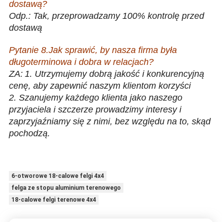
dostawą?
Odp.: Tak, przeprowadzamy 100% kontrolę przed
dostawą
Pytanie 8.Jak sprawić, by nasza firma była
długoterminowa i dobra w relacjach?
ZA:
1. Utrzymujemy dobrą jakość i konkurencyjną
cenę, aby zapewnić naszym klientom korzyści
2. Szanujemy każdego klienta jako naszego
przyjaciela i szczerze prowadzimy interesy i
zaprzyjaźniamy się z nimi, bez względu na to, skąd
pochodzą.
Nowa niestandardowa 18-calowa powłoka z 6 otworami Obręcz
koła ze stopu aluminium
6-otworowe 18-calowe felgi 4x4
felga ze stopu aluminium terenowego
18-calowe felgi terenowe 4x4