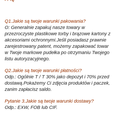
Nowa niestandardowa 18-calowa powłoka z 6 otworami Obręcz
koła ze stopu aluminium
Q1.Jakie są twoje warunki pakowania?
O: Generalnie
zapakuj nasze towary w
przezroczyste plastikowe torby i brązowe kartony z
akcesoriami ochronnymi.Jeśli posiadasz prawnie
zarejestrowany patent, możemy zapakować towar
w Twoje markowe pudełka po otrzymaniu Twojego
listu autoryzacyjnego.
Q2.Jakie są twoje warunki płatności?
Odp.: Ogólnie T / T 30% jako depozyt i 70% przed
dostawą.Pokażemy Ci zdjęcia produktów i paczek,
zanim zapłacisz saldo.
Pytanie 3.Jakie są twoje warunki dostawy?
Odp.: EXW, FOB lub CIF.
Nowa niestandardowa 18-calowa powłoka z 6 otworami Obręcz
koła ze stopu aluminium