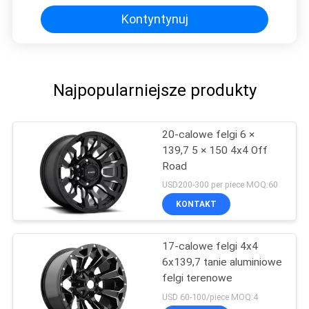
Kontyntynuj
Najpopularniejsze produkty
20-calowe felgi 6 ×
139,7 5 × 150 4x4 Off
Road
USD200-300 per piece MOQ:60
KONTAKT
17-calowe felgi 4x4
6x139,7 tanie aluminiowe
felgi terenowe
USD 60-100/piece MOQ:4