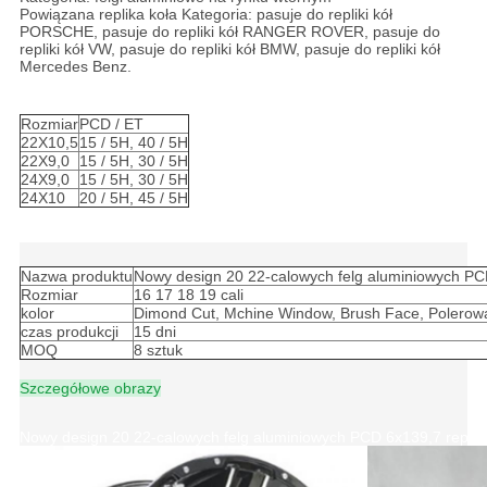
Powiązana replika koła Kategoria: pasuje do repliki kół
PORSCHE, pasuje do repliki kół RANGER ROVER, pasuje do
repliki kół VW, pasuje do repliki kół BMW, pasuje do repliki kół
Mercedes Benz.
Nowy design 20 22-calowych felg aluminiowych PCD 6x139,7
repliki felg do auta amerykańskiego
Rozmiar
PCD / ET
22X10,5
15 / 5H, 40 / 5H
22X9,0
15 / 5H, 30 / 5H
24X9,0
15 / 5H, 30 / 5H
24X10
20 / 5H, 45 / 5H
Nowy design 20 22-calowych felg aluminiowych PCD 6x139,7
repliki felg do auta amerykańskiego
Nazwa produktu
Nowy design 20 22-calowych felg aluminiowych PCD
Rozmiar
16 17 18 19 cali
kolor
Dimond Cut, Mchine Window, Brush Face, Polerow
czas produkcji
15 dni
MOQ
8 sztuk
Szczegółowe obrazy
Nowy design 20 22-calowych felg aluminiowych PCD 6x139,7 repliki