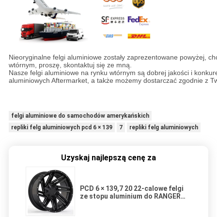
Nowy design 20 22-calowych felg aluminiowych PCD 6x139,7 repliki
Nieoryginalne felgi aluminiowe zostały zaprezentowane powyżej, ch
wtórnym, proszę, skontaktuj się ze mną.
Nasze felgi aluminiowe na rynku wtórnym są dobrej jakości i konkur
aluminiowych Aftermarket, a także możemy dostarczać zgodnie z 
Nowy design 20 22-calowych felg aluminiowych PCD 6x139,7 repliki
felgi aluminiowe do samochodów amerykańskich
repliki felg aluminiowych pcd 6 × 139
7
repliki felg aluminiowych
Uzyskaj najlepszą cenę za
PCD 6 × 139,7 20 22-calowe felgi
ze stopu aluminium do RANGER
ROVER