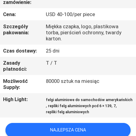
zamówienie:
KONTROLA
JAKOŚCI
Cena:
USD 40-100/per piece
Szczegóły
Miękka czapka, logo, plastikowa
SKONTAKTUJ
pakowania:
torba, pierścień ochronny, twardy
karton.
SIĘ
Czas dostawy:
25 dni
Z
Zasady
T / T
NAMI
płatności:
Możliwość
80000 sztuk na miesiąc
POPROSIĆ
Supply:
O
High Light:
felgi aluminiowe do samochodów amerykańskich
WYCENĘ
,
,
,
repliki felg aluminiowych pcd 6 × 139
7
repliki felg aluminiowych
SITEMAP
NAJLEPSZA CENA