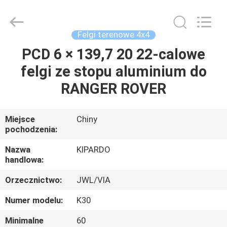
Shanghai
Rimax
Industry
Co.,Ltd.
All
Felgi terenowe 4x4
Rights
Reserved.
PCD 6 × 139,7 20 22-calowe
DOM
felgi ze stopu aluminium do
PRODUKTY
RANGER ROVER
O
Miejsce
Chiny
pochodzenia:
NAS
Nazwa
KIPARDO
handlowa:
WYCIECZKA
Orzecznictwo:
JWL/VIA
PO
FABRYCE
Numer modelu:
K30
Minimalne
60