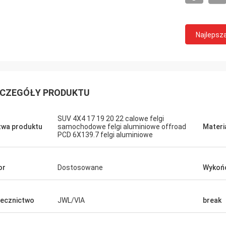
Najlepsz
CZEGÓŁY PRODUKTU
SUV 4X4 17 19 20 22 calowe felgi
wa produktu
samochodowe felgi aluminiowe offroad
Materi
PCD 6X139.7 felgi aluminiowe
ny
or
Dostosowane
Wykoń
ecznictwo
JWL/VIA
break