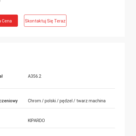
a Cena
Skontaktuj Się Teraz
ał
A356.2
czeniowy
Chrom / polski / pędzel / twarz machina
KIPARDO