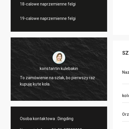
18-calowe naprzemienne felgi
19-calowe naprzemienne felgi
SZ
tin kulebakin
Lucas Mendes
Naz
szlak, bo pierwszy raz
niesamowite koło, dobra jakość i ład
design.
kol
Orz
Osoba kontaktowa :
Dingding