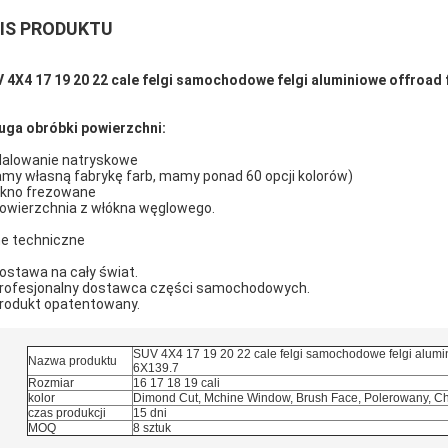
IS PRODUKTU
 4X4 17 19 20 22 cale felgi samochodowe felgi aluminiowe offroad 
uga obróbki powierzchni:
Malowanie natryskowe
my własną fabrykę farb, mamy ponad 60 opcji kolorów)
Okno frezowane
Powierzchnia z włókna węglowego.
e techniczne
Dostawa na cały świat.
Profesjonalny dostawca części samochodowych.
Produkt opatentowany.
SUV 4X4 17 19 20 22 cale felgi samochodowe felgi alumi
Nazwa produktu
6X139.7
Rozmiar
16 17 18 19 cali
kolor
Dimond Cut, Mchine Window, Brush Face, Polerowany, C
czas produkcji
15 dni
MOQ
8 sztuk