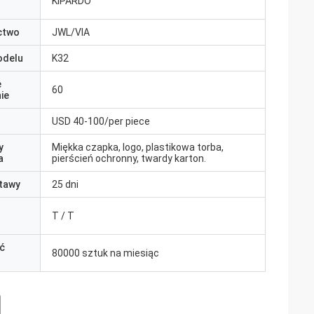
KIPARDO
ctwo
JWL/VIA
odelu
K32
e
60
ie
USD 40-100/per piece
y
Miękka czapka, logo, plastikowa torba,
a
pierścień ochronny, twardy karton.
tawy
25 dni
T / T
ć
80000 sztuk na miesiąc