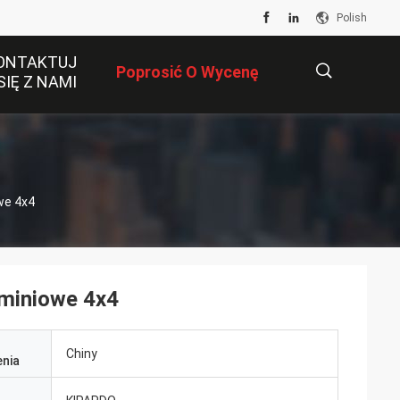
Polish
ONTAKTUJ
Poprosić O Wycenę
SIĘ Z NAMI
描
owe 4x4
述
uminiowe 4x4
Chiny
nia