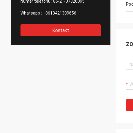
Numer telefonu :
86-21-37320095
Pod
Whatsapp :
+8613421309656
Kontakt
ZO