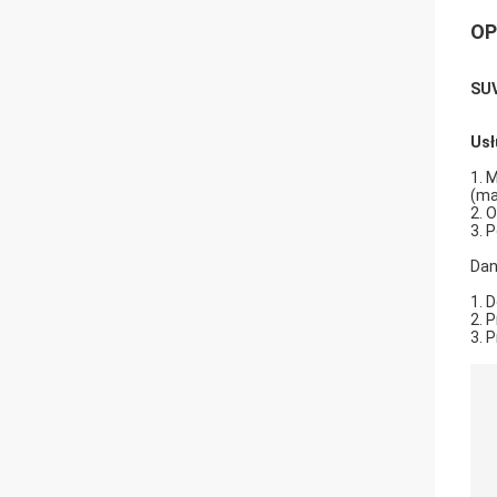
OP
SUV
Usł
1. 
(ma
2. 
3. 
Dan
1. 
2. 
3. 