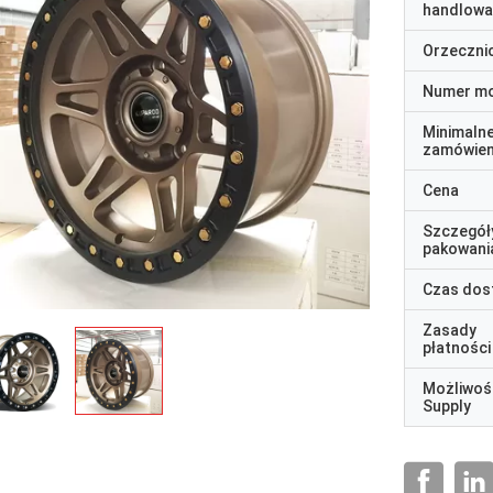
handlowa
Orzeczni
Numer m
Minimaln
zamówien
Cena
Szczegół
pakowani
Czas dos
Zasady
płatności
Możliwoś
Supply