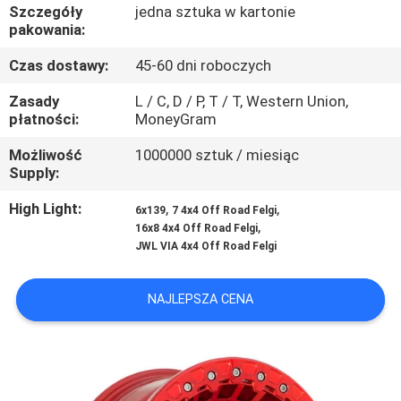
KONTROLA
Szczegóły
jedna sztuka w kartonie
pakowania:
JAKOŚCI
Czas dostawy:
45-60 dni roboczych
SKONTAKTUJ
Zasady
L / C, D / P, T / T, Western Union,
płatności:
MoneyGram
SIĘ
Możliwość
1000000 sztuk / miesiąc
Z
Supply:
NAMI
High Light:
,
,
6x139
7 4x4 Off Road Felgi
,
16x8 4x4 Off Road Felgi
POPROSIĆ
JWL VIA 4x4 Off Road Felgi
O
NAJLEPSZA CENA
WYCENĘ
SITEMAP