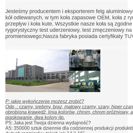
2021 gorąca sprzedaż Koło terenowe 4x4 16x8 17x8 Koło terenowe z pcd 6x13
Jesteśmy producentem i eksporterem felg aluminiow
kół odlewanych, w tym koła zapasowe OEM, koła z ry
przepływ i koła kute, Wszystkie nasze koła są zgodn
rygorystyczny test uderzeniowy, test zmęczeniowy na
promieniowego;Nasza fabryka posiada certyfikaty TU
2021 gorąca sprzedaż Koło terenowe 4x4 16x8 17x8 Koło terenowe z pcd 6x13
P: jakie wykończenie możesz zrobić?
Odp .: czarny, srebrny, brąz, matowy czarny, szary, hiper cza
obrobiona krawędź, linia kolorów, chrom, chrom próżniowy, a
piaskowanie, dwa kolory itp.
P5: Jaka jest Twoja dzienna wydajność?
A5: 350000 sztuk dziennie dla codziennej produkcji produktó