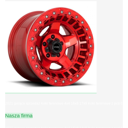
2021 gorąca sprzedaż Koło terenowe 4x4 16x8 17x8 Koło terenowe z pcd 6x13
Nasza firma