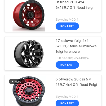
Offroad PCD 4x4
6x139.7 Off Road felgi
Zbywalny MOQ:4
KONTAKT
17-calowe felgi 4x4
6x139,7 tanie aluminiowe
felgi terenowe
USD 60-100/piece MOQ:4
KONTAKT
6 otworów 20 cali 6 ×
139,7 4x4 Off Road Felgi
Zbywalny MOQ:4
KONTAKT