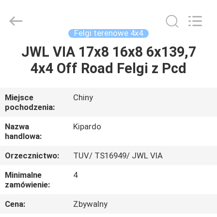
Shanghai
Rimax
Industry
Co.,Ltd.
All
Felgi terenowe 4x4
Rights
Reserved.
JWL VIA 17x8 16x8 6x139,7
DOM
4x4 Off Road Felgi z Pcd
PRODUKTY
Miejsce
Chiny
pochodzenia:
O
NAS
Nazwa
Kipardo
handlowa:
Orzecznictwo:
TUV/ TS16949/ JWL VIA
WYCIECZKA
PO
Minimalne
4
zamówienie:
FABRYCE
Cena:
Zbywalny