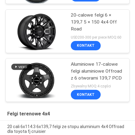
20-calowe felgi 6 ×
139,7 5 × 150 4x4 Off
Road
USD200-300 per piece MOQ:60
KONTAKT
Aluminiowe 17-calowe
felgi aluminiowe Offroad
z 6 otworami 139,7 PCD
Zbywalny MOQ:4 części
KONTAKT
Felgi terenowe 4x4
20 cali 6x114.3 6x139,7 felgi ze stopu aluminium 4x4 Offroad
dla toyota fj cruisier