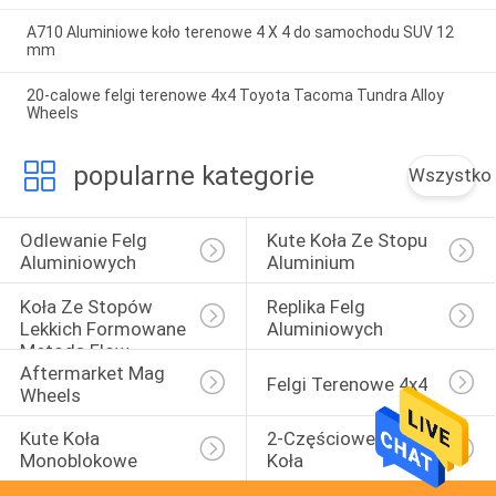
A710 Aluminiowe koło terenowe 4 X 4 do samochodu SUV 12
mm
20-calowe felgi terenowe 4x4 Toyota Tacoma Tundra Alloy
Wheels
popularne kategorie
Wszystko
Odlewanie Felg 
Kute Koła Ze Stopu 
Aluminiowych
Aluminium
Koła Ze Stopów 
Replika Felg 
Lekkich Formowane 
Aluminiowych
Metodą Flow
Aftermarket Mag 
Felgi Terenowe 4x4
Wheels
Kute Koła 
2-Częściowe Kute 
Monoblokowe
Koła