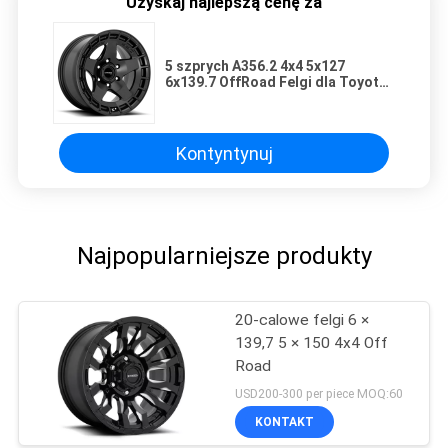
Uzyskaj najlepszą cenę za
5 szprych A356.2 4x4 5x127
6x139.7 OffRoad Felgi dla Toyota
tacoma FJ Cruiser Tundra
Kontyntynuj
Najpopularniejsze produkty
20-calowe felgi 6 ×
139,7 5 × 150 4x4 Off
Road
USD200-300 per piece MOQ:60
KONTAKT