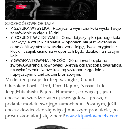
SZCZEGÓŁOWE OBRAZY
✔SZYBKA WYSYŁKA - Fabryczna wymiana koła wyśle ​​Twoje
zamówienie w ciągu 15 dni
✔ CO JEST W ZESTAWIE - Cena dotyczy tylko jednego koła.
Uchwyty, a czujnik ciśnienia w oponach nie jest wliczony w
cenę.Jeśli wymieniasz uszkodzoną felgę, Twoje oryginalne
klocki i czujnik ciśnienia w oponach będą działać na naszym
kole.
✔GWARANTOWANA JAKOŚĆ - 30-dniowe bezpłatne
zwroty.Gwarancja równowagi.3-letnia ograniczona gwarancja
na wykończenie.Nasze koła są wykonane zgodnie z
najwyższymi standardami branżowymi.
Model ten pasuje do Jeep wrangler, Grand
Cherokee.Ford, F150, Ford Raptor, Nissan Tule
Jeep,
Mitsubishi Pajero ,Hummer , co więcej , jeśli
chcesz potwierdzić więcej szczegółów , proszę o
podanie modelu swojego samochodu .Poza tym, jeśli
chcesz dowiedzieć się więcej o naszym produkcie, po
prostu skontaktuj się z nami!
www.kipardowheels.com