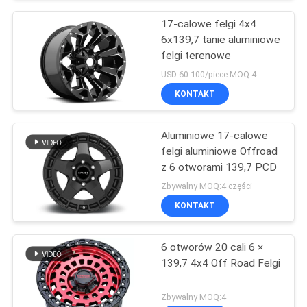
17-calowe felgi 4x4
6x139,7 tanie aluminiowe
felgi terenowe
USD 60-100/piece MOQ:4
KONTAKT
Aluminiowe 17-calowe
felgi aluminiowe Offroad
z 6 otworami 139,7 PCD
Zbywalny MOQ:4 części
KONTAKT
6 otworów 20 cali 6 ×
139,7 4x4 Off Road Felgi
Zbywalny MOQ:4