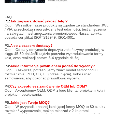
FAQ
P1:
Jak zagwarantować jakość felgi?
Odp .: Wszystkie nasze produkty są zgodne ze standardem JWL
/ VIA, przechodzą rygorystyczny test udarności, test zmęczenia
na zakrętach, test zmęczenia promieniowego;Nasza fabryka
posiada certyfikat ISO/TS16949, ISO14001.
P2:
A co z czasem dostawy?
Odp .: Od daty otrzymania depozytu zakończymy produkcję w
ciągu 45-50 dni.Jeśli zajdzie potrzeba wyprodukowania formy
koła, czas realizacji potrwa 3-4 tygodnie dłużej.
P3:
Jakie informacje powinienem podać do wyceny?
Odp .: Zazwyczaj potrzebujemy znać: model samochodu i
rozmiar koła, PCD, CB, ET (przesunięcie), kolor i ilość
zamówienia, aby dokonać prawidłowej wyceny.
P4:
Czy akceptujesz zamówienie OEM lub ODM?
Odp .: Akceptujemy OEM, ODM z logo klienta, projektem koła i
projektem opakowania.
P5:
Jakie jest Twoje MOQ?
Odp .: W przypadku naszej istniejącej formy MOQ to 80 sztuk /
rozmiar / wyposażenie, można mieszać z 2 kolorami.