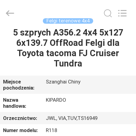
Shanghai
Rimax
Industry
Co.,Ltd.
All
Felgi terenowe 4x4
Rights
Reserved.
5 szprych A356.2 4x4 5x127
DOM
6x139.7 OffRoad Felgi dla
PRODUKTY
Toyota tacoma FJ Cruiser
Tundra
O
NAS
Miejsce
Szanghai Chiny
pochodzenia:
WYCIECZKA
Nazwa
KIPARDO
handlowa:
PO
Orzecznictwo:
JWL, VIA,TUV,TS16949
FABRYCE
Numer modelu:
R118