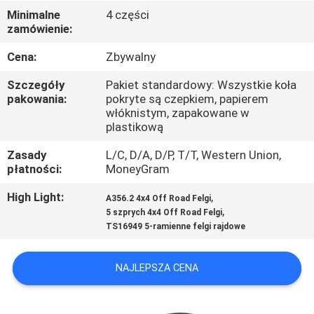
KONTROLA
Minimalne
4 części
zamówienie:
JAKOŚCI
Cena:
Zbywalny
SKONTAKTUJ
Szczegóły
Pakiet standardowy: Wszystkie koła
SIĘ
pakowania:
pokryte są czepkiem, papierem
włóknistym, zapakowane w
Z
plastikową
NAMI
Zasady
L/C, D/A, D/P, T/T, Western Union,
płatności:
MoneyGram
POPROSIĆ
High Light:
,
A356.2 4x4 Off Road Felgi
,
5 szprych 4x4 Off Road Felgi
O
TS16949 5-ramienne felgi rajdowe
WYCENĘ
NAJLEPSZA CENA
SITEMAP