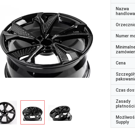
Nazwa
handlowa
Orzeczni
Numer m
Minimaln
zamówien
Cena
Szczegół
pakowani
Czas dos
Zasady
płatności
Możliwoś
Supply