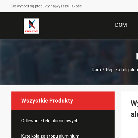
Do wyboru są produkty najwyższej jakości
DOM
Dom
/
Replika felg al
Wszystkie Produkty
Wy
a
Odlewanie felg aluminiowych
Kute koła ze stopu aluminium