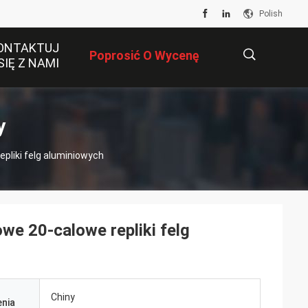
Polish
ONTAKTUJ
Poprosić O Wycenę
SIĘ Z NAMI
描
y
pliki felg aluminiowych
述
e 20-calowe repliki felg
Chiny
nia