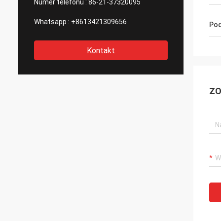
Numer telefonu :
86-21-37320095
Whatsapp :
+8613421309656
Pod
Kontakt
ZO