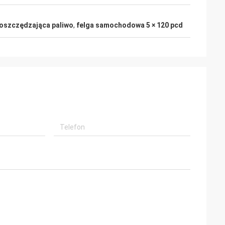
 oszczędzająca paliwo
,
felga samochodowa 5 × 120 pcd