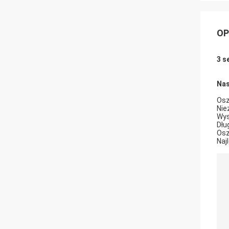
OP
3 s
Nas
Osz
Nie
Wys
Dłu
Osz
Naj