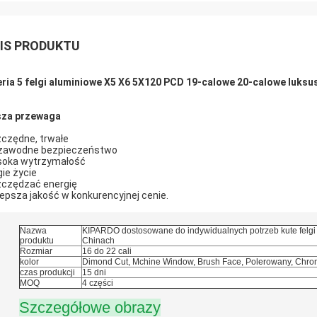
IS PRODUKTU
eria 5 felgi aluminiowe X5 X6 5X120 PCD 19-calowe 20-calowe luk
za przewaga
czędne, trwałe
zawodne bezpieczeństwo
oka wytrzymałość
gie życie
czędzać energię
lepsza jakość w konkurencyjnej cenie.
Nazwa
KIPARDO dostosowane do indywidualnych potrzeb kute felg
produktu
Chinach
Rozmiar
16 do 22 cali
kolor
Dimond Cut, Mchine Window, Brush Face, Polerowany, Chro
czas produkcji
15 dni
MOQ
4 części
Szczegółowe obrazy