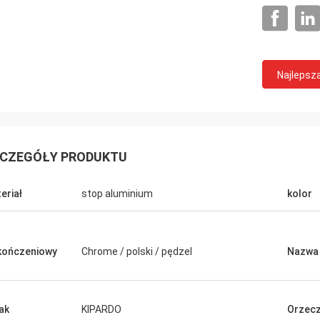
Najlepsz
CZEGÓŁY PRODUKTU
 i ładny
eriał
stop aluminium
kolor
ończeniowy
Chrome / polski / pędzel
Nazwa
ak
KIPARDO
Orzecz