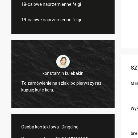
18-calowe naprzemienne felgi
19-calowe naprzemienne felgi
SZ
nstantin kulebakin
Lucas Mendes
e na szlak, bo pierwszy raz
niesamowite koło, dobra jakość
Mat
oła.
design.
Wyk
Osoba kontaktowa :
Dingding
bre