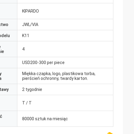
KIPARDO
ctwo
JWL/VIA
odelu
K11
e
4
ie
USD200-300 per piece
y
Miękka czapka, logo, plastikowa torba,
a
pierścień ochronny, twardy karton.
tawy
2 tygodnie
T / T
ć
80000 sztuk na miesiąc