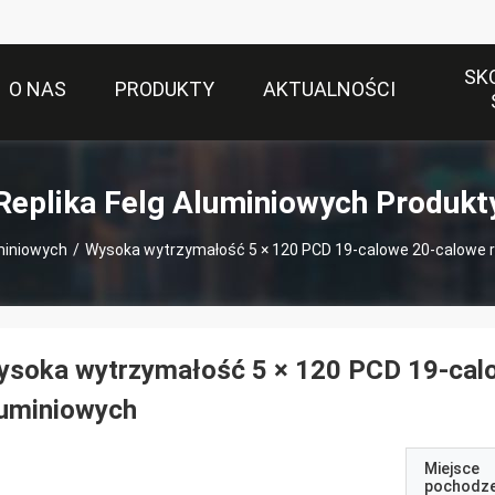
SK
O NAS
PRODUKTY
AKTUALNOŚCI
Replika Felg Aluminiowych Produkt
uminiowych
/
Wysoka wytrzymałość 5 × 120 PCD 19-calowe 20-calowe re
soka wytrzymałość 5 × 120 PCD 19-calow
luminiowych
Miejsce
pochodze