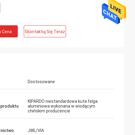
a Cena
Skontaktuj Się Teraz
Dostosowane
KIPARDO niestandardowa kuta felga
 produktu
aluminiowa wykonana w wiodącym
chińskim producencie
nictwo
JWL/VIA